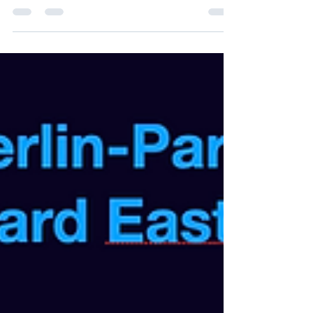
1 Selbstmanagement 1.4 Zielmotivation versus
Fluchtmotivation Unterscheiden Sie, ob Sie zu der
Erfüllung ihrer Bedürfnisse und Wünsche...