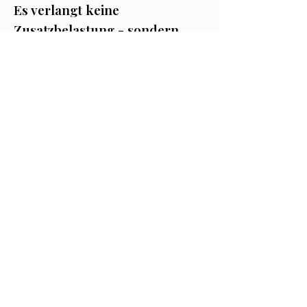
Es verlangt keine
Zusatzbelastung - sondern
reduziert strukturell
Übersteuerung.
Brauche ich Vorerfahrung?
Nein.
Sie brauchen nur die
Bereitschaft, strukturiert zu
arbeiten.
Investition und klare
Rahmenbedingungen
6 Monate strukturiertes