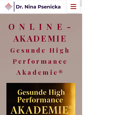
O N L I N E -
AKADEMIE
Gesunde High
Performance
Akademie®